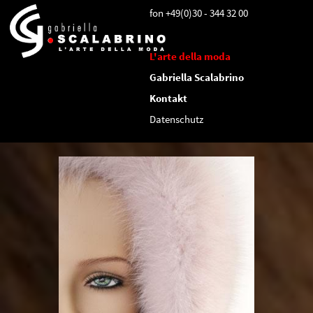
Skip
fon +49(0)30 - 344 32 00
to
main
L'arte della moda
content
Gabriella Scalabrino
Kontakt
Datenschutz